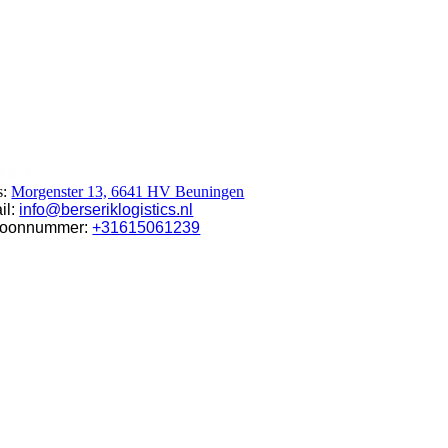
tact
s:
Morgenster 13, 6641 HV Beuningen
il:
info@berseriklogistics.nl
foonnummer:
+31615061239