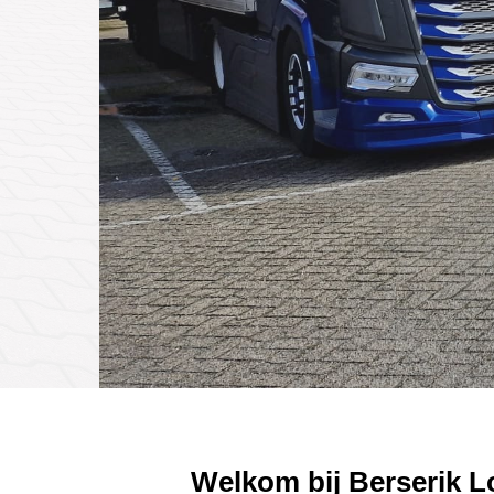
Welkom bij
Berserik L