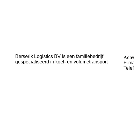
Berserik Logistics BV
Con
Berserik Logistics BV is een familiebedrijf
Adre
gespecialiseerd in koel- en volumetransport
E-ma
Tele