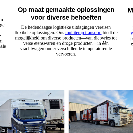
Op maat gemaakte oplossingen
M
voor diverse behoeften
an
ige
De hedendaagse logistieke uitdagingen vereisen
flexibele oplossingen. Ons
multitemp transport
biedt de
v
e
mogelijkheid om diverse producten—van diepvries tot
p
om
verse etenswaren en droge producten—in één
e
male
vrachtwagen onder verschillende temperaturen te
vervoeren.