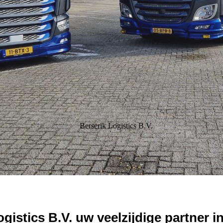
Berserik Logistics B.V.
ogistics B.V.
uw veelzijdige partner 