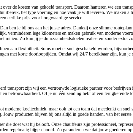
lt over de kosten van gekoeld transport. Daarom hanteren we een transpa
uurbereik, het type voertuig en hoe vaak je wilt leveren. We maken alti
een eerlijke prijs voor hoogwaardige service.
? Dan ben je bij ons aan het juiste adres. Dankzij onze slimme routepl
jk, verminderen lege kilometers en maken gebruik van moderne voertui
et milieu. Zo kun jij je duurzaamheidsdoelen realiseren zonder extra z
ebben aan flexibiliteit. Soms moet er snel geschakeld worden, bijvoorbe
ngen met korte doorlooptijden. Omdat wij 24/7 bereikbaar zijn, kun je o
rd transport zijn wij een vertrouwde logistieke partner voor bedrijven i
it en betrouwbaarheid. Of je nu één zending hebt of een terugkerende l
g tot moderne koeltechniek, maar ook tot een team dat meedenkt en snel 
 Jouw producten blijven bij ons altijd in goede handen, van het eerste
ener die doet wat hij belooft. Onze chauffeurs zijn professioneel, repres
rden regelmatig bijgeschoold. Zo garanderen we dat jouw goederen op